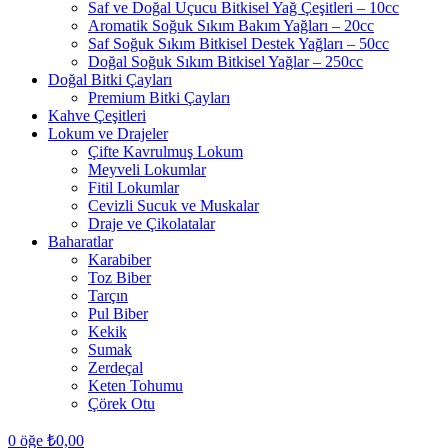
Saf ve Doğal Uçucu Bitkisel Yağ Çeşitleri – 10cc
Aromatik Soğuk Sıkım Bakım Yağları – 20cc
Saf Soğuk Sıkım Bitkisel Destek Yağları – 50cc
Doğal Soğuk Sıkım Bitkisel Yağlar – 250cc
Doğal Bitki Çayları
Premium Bitki Çayları
Kahve Çeşitleri
Lokum ve Drajeler
Çifte Kavrulmuş Lokum
Meyveli Lokumlar
Fitil Lokumlar
Cevizli Sucuk ve Muskalar
Draje ve Çikolatalar
Baharatlar
Karabiber
Toz Biber
Tarçın
Pul Biber
Kekik
Sumak
Zerdeçal
Keten Tohumu
Çörek Otu
0
öğe
₺
0,00