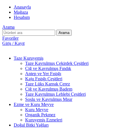
Anasayfa
Mağaza
Hesabım
Arama
Arama
Favoriler
Giriş / Kayıt
Taze Kuruyemiş
Taze Kavrulmuş Çekirdek Çeşitleri
Çiğ ve Kavrulmuş Fındık
Antep ve Yer Fıstığı
Kaju Fıstığı Çeşitleri
Taze Lüks Karışık Çerez
Çiğ ve Kavrulmuş Badem
Taze Kavrulmuş Leblebi Çeşitleri
Soslu ve Kavrulmuş Mısır
Ezme ve Kuru Meyve
Kuru Meyve
Organik Pekmez
Kuruyemiş Ezmeleri
Doğal Bitki Yağları