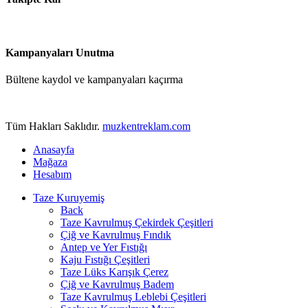
Kampanyaları Unutma
Bültene kaydol ve kampanyaları kaçırma
Tüm Hakları Saklıdır.
muzkentreklam.com
Anasayfa
Mağaza
Hesabım
Taze Kuruyemiş
Back
Taze Kavrulmuş Çekirdek Çeşitleri
Çiğ ve Kavrulmuş Fındık
Antep ve Yer Fıstığı
Kaju Fıstığı Çeşitleri
Taze Lüks Karışık Çerez
Çiğ ve Kavrulmuş Badem
Taze Kavrulmuş Leblebi Çeşitleri