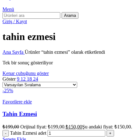
Menü
Arama
Giriş / Kayıt
tahin ezmesi
Ana Sayfa
Ürünler “tahin ezmesi” olarak etiketlendi
Tek bir sonuç gösteriliyor
Kenar çubuğunu göster
Göster
9
12
18
24
-25%
Favorilere ekle
Tahin Ezmesi
₺
199,00
Orijinal fiyat: ₺199,00.
₺
150,00
Şu andaki fiyat: ₺150,00.
Tahin Ezmesi adet
Sepete Ekle