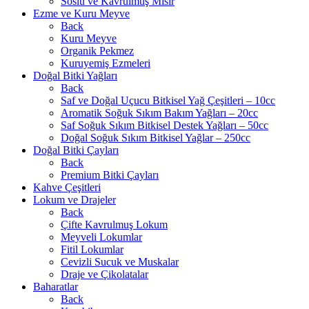
Soslu ve Kavrulmuş Mısır
Ezme ve Kuru Meyve
Back
Kuru Meyve
Organik Pekmez
Kuruyemiş Ezmeleri
Doğal Bitki Yağları
Back
Saf ve Doğal Uçucu Bitkisel Yağ Çeşitleri – 10cc
Aromatik Soğuk Sıkım Bakım Yağları – 20cc
Saf Soğuk Sıkım Bitkisel Destek Yağları – 50cc
Doğal Soğuk Sıkım Bitkisel Yağlar – 250cc
Doğal Bitki Çayları
Back
Premium Bitki Çayları
Kahve Çeşitleri
Lokum ve Drajeler
Back
Çifte Kavrulmuş Lokum
Meyveli Lokumlar
Fitil Lokumlar
Cevizli Sucuk ve Muskalar
Draje ve Çikolatalar
Baharatlar
Back