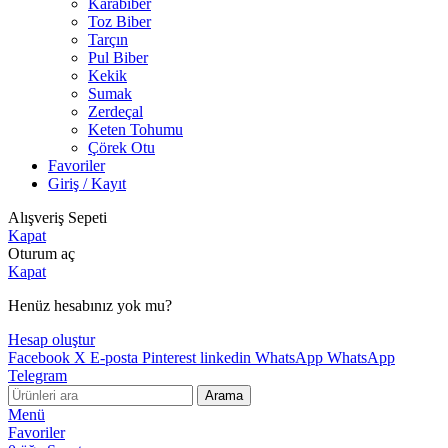
Karabiber
Toz Biber
Tarçın
Pul Biber
Kekik
Sumak
Zerdeçal
Keten Tohumu
Çörek Otu
Favoriler
Giriş / Kayıt
Alışveriş Sepeti
Kapat
Oturum aç
Kapat
Henüz hesabınız yok mu?
Hesap oluştur
Facebook
X
E-posta
Pinterest
linkedin
WhatsApp
WhatsApp
Telegram
Arama
Menü
Favoriler