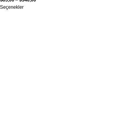
Seçenekler
Bizim için en önemli öncelik, siz değerli müşterilerimizin
memnuniyetidir. Her türlü sorunuz ve geri bildiriminiz için
müşteri hizmetlerimize haftanın her günü ulaşabilir, profesyonel