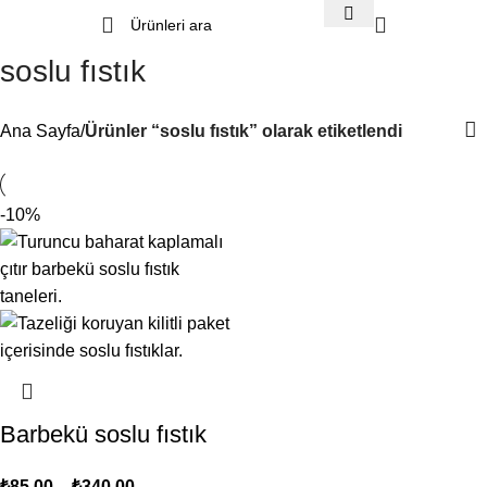
soslu fıstık
Ana Sayfa
Ürünler “soslu fıstık” olarak etiketlendi
-10%
Barbekü soslu fıstık
₺
85,00
–
₺
340,00