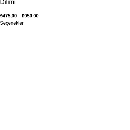
Dilimi
₺
475,00
–
₺
950,00
Seçenekler
Bizim için en önemli öncelik, siz değerli müşterilerimizin
memnuniyetidir. Her türlü sorunuz ve geri bildiriminiz için